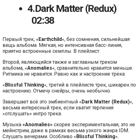
4.
Dark Matter (Redux)
02:38
Первый трек, «
Earthchild
«, без сомнения, сильнейшая
вещь альбома. Мягкая, но интенсивная басс-линия,
приятно встроенные семплы. В плейлист.
Второй, являющийся также и заглавным треком
альбома, «
Anomalies
«, сравнительно нравится меньше.
Ритмика не нравится. Равно как и настроение трека.
«
Blissful Thinking
«, третий в плейлисте трек, шикарен по
настроению. Отмечу снейры, очень необычно.
Завершает всё это эмбиентный «
Dark Matter (Redux)
«,
весьма интересный трек, если хватит терпения
«отслушать» интро трека.
Музыка
«Anomalies»
скорее экспериментальная, это не
мейнстрим, даже в рамках весьма узкого жанра IDM.
Слушать вечерами. Особливо «
Blissful Thinking
«.