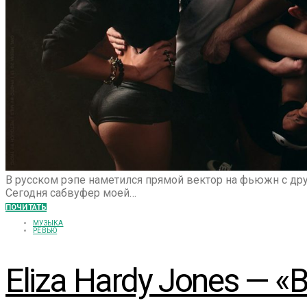
В русском рэпе наметился прямой вектор на фьюжн с друг
Сегодня сабвуфер моей…
ПОЧИТАТЬ
МУЗЫКА
РЕВЬЮ
Eliza Hardy Jones — 