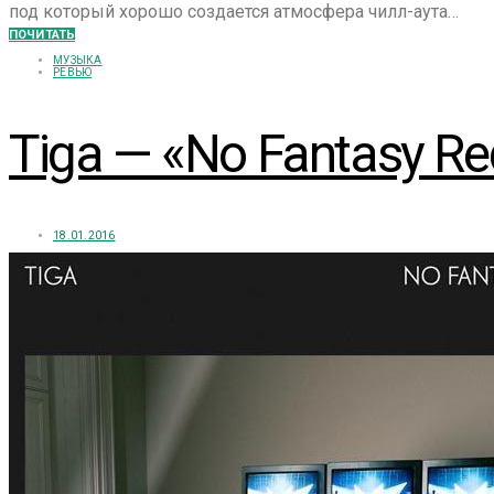
под который хорошо создается атмосфера чилл-аута…
ПОЧИТАТЬ
МУЗЫКА
РЕВЬЮ
Tiga — «No Fantasy Re
18.01.2016