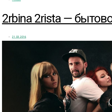
2rbina 2rista — быто
21.03.2016