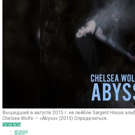
Вышедший в августе 2015 г. на лейбле Sargent House аль
Chelsea Wolfe — «Abyss» (2015) Определиться…
ПОЧИТАТЬ
МУЗЫКА
РЕВЬЮ