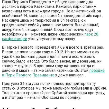
Парк Первого Президента – общее название для
десятков парков Казахстана. Кажется, парк с таким
названием есть в каждом городе. Но алматинский, он
особенный. И, кажется, первый «президентский» парк.
Раскинувшись на территории в 54 гектара, он
представляет собой уникальное место. Вылизанный,
аккуратный, навороченный. Сюда вот нынче едут
новобрачные – кажется, даже классический
парк 28
панфиловцев
уже уступает этому парку.
В Парке Первого Президента я был всего в третий раз.
Впервые попал сюда году в 2012. На тот момент ему
уже было больше десяти лет, и почти все, что есть
сейчас, было и тогда. Это была весна, ни деревьев, ни
травы – грустно. В прошлом году катались сюда в
районе 8 марта – та же самая картинка. Об этой
поездке
в Парк Первого Президента
я даже написал.
Прогулка 31 августа почти полностью повторяет ту
статью. В этот раз мы тоже мельком побывали в Орбите.
Только что в прошлый раз Орбитой закончили прогулку,
а в этот раз – начали. Обо всем по порядку.