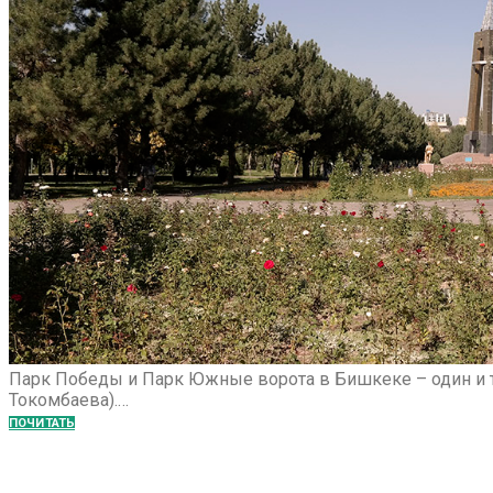
Парк Победы и Парк Южные ворота в Бишкеке – один и т
Токомбаева).…
ПОЧИТАТЬ