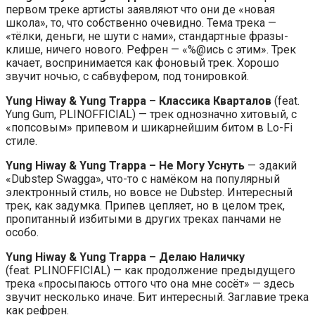
первом треке артисты заявляют что они де «новая
школа», то, что собственно очевидно. Тема трека —
«тёлки, деньги, не шути с нами», стандартные фразы-
клише, ничего нового. Рефрен — «%@ись с этим». Трек
качает, воспринимается как фоновый трек. Хорошо
звучит ночью, с сабвуфером, под тонировкой.
Yung Hiway & Yung Trappa
–
Классика Кварталов
(feat.
Yung Gum, PLINOFFICIAL) — трек однозначно хитовый, с
«попсовым» припевом и шикарнейшим битом в Lo-Fi
стиле.
Yung Hiway & Yung Trappa
–
Не Могу Уснуть
— эдакий
«Dubstep Swagga», что-то с намёком на популярный
электронный стиль, но вовсе не Dubstep. Интересный
трек, как задумка. Припев цепляет, но в целом трек,
пропитанный избитыми в других треках панчами не
особо.
Yung Hiway & Yung Trappa
–
Делаю Наличку
(feat. PLINOFFICIAL) — как продолжение предыдущего
трека «просыпаюсь оттого что она мне сосёт» — здесь
звучит несколько иначе. Бит интересный. Заглавие трека
как рефрен.