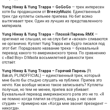
Yung Hiway & Yung Trappa
–
GoGoGo
— трек интересен
хотя бы продакшном от
BreezyMuzic
. Единственный
трек где куплеты сильнее припева. Но бит всяко
вытягивает трек. Один из лучших из представленного
материала.
Yung Hiway & Yung Trappa
–
Плохой Парень RMX
—
оригинал не слышал, но на слух бит и «вокал» сливаются
не органично. Куплет Yung Trappa как будто писался под
этот бит. Порадовало название трека — буквальный
перевод какого-то американского трека. По сравнению
с «Bad Boy» D.Masta восьмилетней давности трек
отстаёт.
Yung Hiway & Yung Trappa
–
Горячий Парень
(ft.
Baksh, PLINOFFICIAL) — единственный трек, который
мне было бы стыдно слушать на публике. Припев это
нечто. Как вообще можно такое записывать? Куплеты
получше, но тем не менее, припев всё убивает.
Буквальный перевод американского рэпа это не то. «Я
не помню когда платил за студию, ведь у нас своя
студия» — примерно как «Когда мне звонит президент —
никогда».