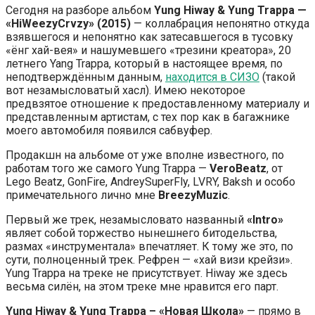
Сегодня на разборе альбом
Yung Hiway & Yung Trappa —
«HiWeezyCrvzy» (2015)
— коллабрация непонятно откуда
взявшегося и непонятно как затесавшегося в тусовку
«ёнг хай-вея» и нашумевшего «трезини креатора», 20
летнего Yang Trappa, который в настоящее время, по
неподтверждённым данным,
находится в СИЗО
(такой
вот незамысловатый хасл). Имею некоторое
предвзятое отношение к предоставленному материалу и
представленным артистам, с тех пор как в багажнике
моего автомобиля появился сабвуфер.
Продакшн на альбоме от уже вполне известного, по
работам того же самого Yung Trappa —
VeroBeatz
, от
Lego Beatz, GonFire, AndreySuperFly, LVRY, Baksh и особо
примечательного лично мне
BreezyMuzic
.
Первый же трек, незамысловато названный
«Intro»
являет собой торжество нынешнего битодельства,
размах «инструментала» впечатляет. К тому же это, по
сути, полноценный трек. Рефрен — «хай визи крейзи».
Yung Trappa на треке не присутствует. Hiway же здесь
весьма силён, на этом треке мне нравится его парт.
Yung Hiway & Yung Trappa
– «
Новая Школа»
— прямо в