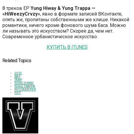
8 треков EP
Yung Hiway & Yung Trappa —
«HiWeezyCrvzy»
, явно в формате записей ВКонтакте,
опять же, пропитаны собственными же клише. Никакой
романтики, ничего кроме фонового шума баса. Можно
ли называть это искусством? Скорее да, чем нет.
Современное урбанистическое искусство.
КУПИТЬ В ITUNES
Related Topics
2015
RAP
TRAP
YUNG HIWAY
YUNG TRAPPA
РУССКИЙ РЭП
РЭП