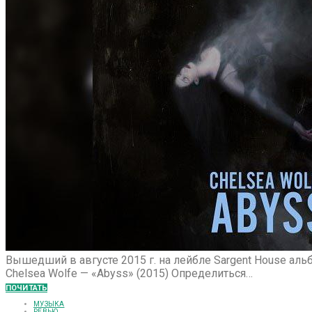
Вышедший в августе 2015 г. на лейбле Sargent House аль
Chelsea Wolfe — «Abyss» (2015) Определиться…
ПОЧИТАТЬ
МУЗЫКА
РЕВЬЮ