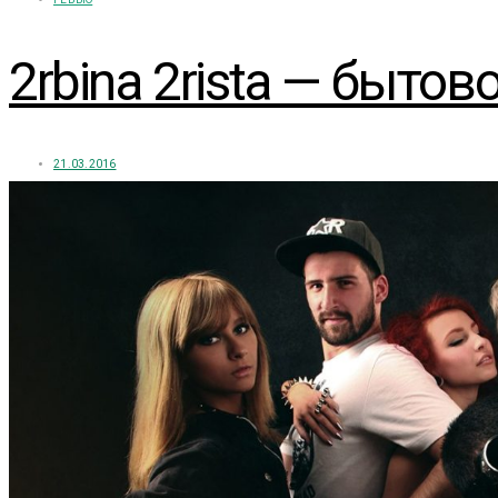
2rbina 2rista — быто
21.03.2016