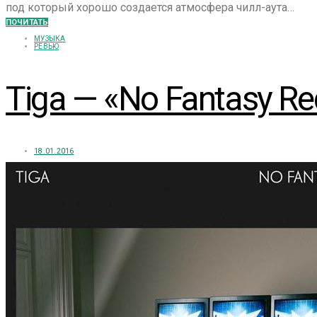
под который хорошо создается атмосфера чилл-аута…
ПОЧИТАТЬ
МУЗЫКА
РЕВЬЮ
Tiga — «No Fantasy Re
18.01.2016