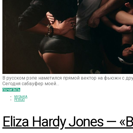
В русском рэпе наметился прямой вектор на фьюжн с друг
Сегодня сабвуфер моей…
ПОЧИТАТЬ
МУЗЫКА
РЕВЬЮ
Eliza Hardy Jones — 