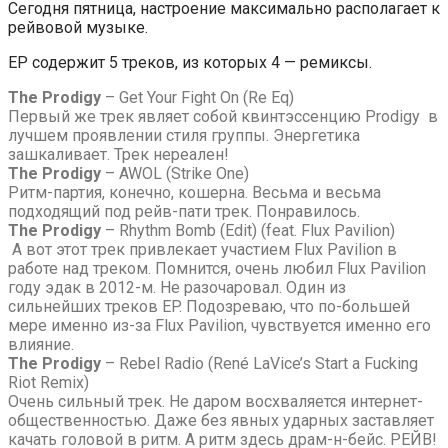
Сегодня пятница, настроение максимально располагает к
рейвовой музыке.
EP содержит 5 треков, из которых 4 — ремиксы.
The Prodigy
–
Get Your Fight On (Re Eq)
Первый же трек являет собой квинтэссенцию Prodigy в
лучшем проявлении стиля группы. Энергетика
зашкаливает. Трек нереален!
The Prodigy
–
AWOL (Strike One)
Ритм-партия, конечно, кошерна. Весьма и весьма
подходящий под рейв-пати трек. Понравилось.
The Prodigy
–
Rhythm Bomb (Edit) (feat. Flux Pavilion)
А вот этот трек привлекает участием Flux Pavilion в
работе над треком. Помнится, очень любил Flux Pavilion
году эдак в 2012-м. Не разочаровал. Один из
сильнейших треков EP. Подозреваю, что по-большей
мере именно из-за Flux Pavilion, чувствуется именно его
влияние.
The Prodigy
–
Rebel Radio (René LaVice’s Start a Fucking
Riot Remix)
Очень сильный трек. Не даром восхваляется интернет-
общественностью. Даже без явных ударных заставляет
качать головой в ритм. А ритм здесь драм-н-бейс. РЕЙВ!