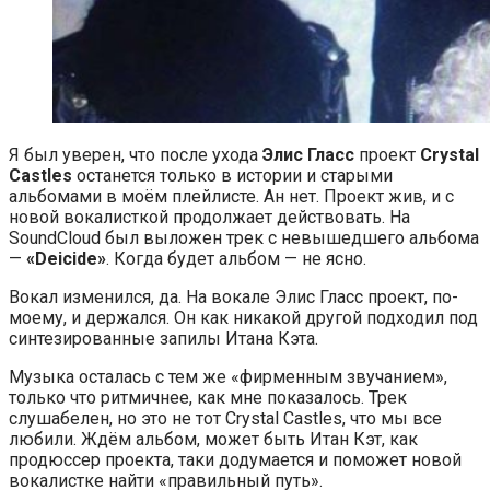
Я был уверен, что после ухода
Элис Гласс
проект
Crystal
Castles
останется только в истории и старыми
альбомами в моём плейлисте. Ан нет. Проект жив, и с
новой вокалисткой продолжает действовать. На
SoundCloud был выложен трек с невышедшего альбома
—
«Deicide»
. Когда будет альбом — не ясно.
Вокал изменился, да. На вокале Элис Гласс проект, по-
моему, и держался. Он как никакой другой подходил под
синтезированные запилы Итана Кэта.
Музыка осталась с тем же «фирменным звучанием»,
только что ритмичнее, как мне показалось. Трек
слушабелен, но это не тот Crystal Castles, что мы все
любили. Ждём альбом, может быть Итан Кэт, как
продюссер проекта, таки додумается и поможет новой
вокалистке найти «правильный путь».