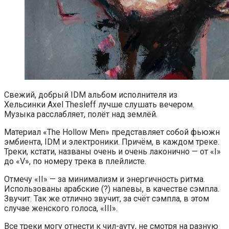
Свежий, добрый IDM альбом исполнителя из
Хельсинки Axel Thesleff лучше слушать вечером.
Музыка расслабляет, полёт над землёй.
Материал «The Hollow Men» представляет собой фьюжн
эмбиента, IDM и электроники. Причём, в каждом треке.
Треки, кстати, названы очень и очень лаконично — от «I»
до «V», по номеру трека в плейлисте.
Отмечу «II» — за минимализм и энергичность ритма.
Использованы арабские (?) напевы, в качестве сэмпла.
Звучит. Так же отлично звучит, за счёт сэмпла, в этом
случае женского голоса, «III».
Все треки могу отнести к чил-ауту, не смотря на разную