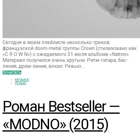
Сегодня в моём плейлисте несколько треков
французской doom-metal группы Crown (стилизовано как
«C R O W N») с ожидаемого 31 июля альбома «Natron».
Материал получился очень крутым. Ритм-гитара, бас-
линия, драм-линия, вокал. Ревью…
ПОЧИТАТЬ
МУЗЫКА
РЕВЬЮ
Роман Bestseller —
«MODNO» (2015)