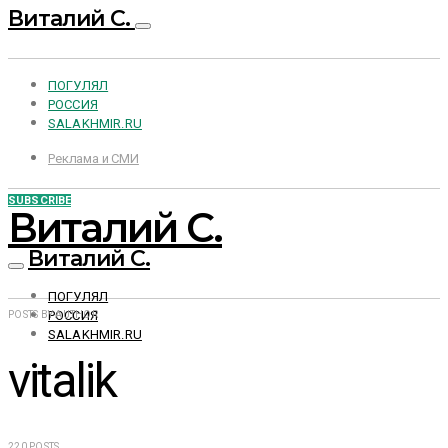
Виталий С.
ПОГУЛЯЛ
РОССИЯ
SALAKHMIR.RU
Реклама и СМИ
SUBSCRIBE
Виталий С.
Виталий С.
ПОГУЛЯЛ
РОССИЯ
POSTS BY AUTHOR
SALAKHMIR.RU
vitalik
220 POSTS