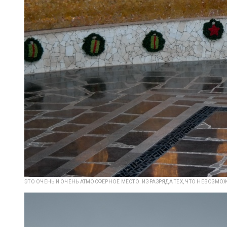
ЭТО ОЧЕНЬ И ОЧЕНЬ АТМОСФЕРНОЕ МЕСТО. ИЗ РАЗРЯДА ТЕХ, ЧТО НЕВОЗМО