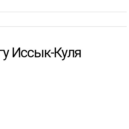
гу Иссык-Куля