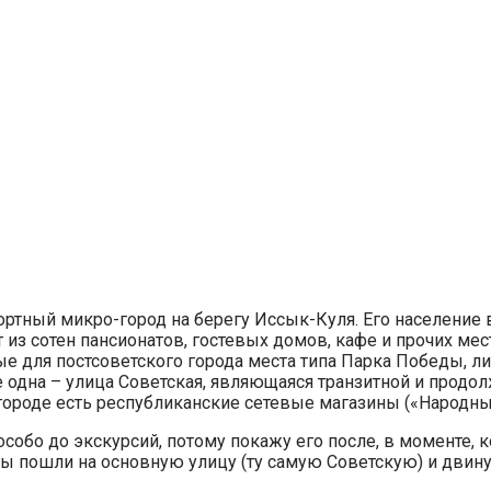
ортный микро-город на берегу Иссык-Куля. Его население 
т из сотен пансионатов, гостевых домов, кафе и прочих ме
ные для постсоветского города места типа Парка Победы, 
де одна – улица Советская, являющаяся транзитной и прод
городе есть республиканские сетевые магазины («Народный
особо до экскурсий, потому покажу его после, в моменте, 
мы пошли на основную улицу (ту самую Советскую) и двинул