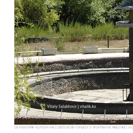
СКУЛЬПТУРА ЧОЛПОН НА СОВЕТСКОЙ-ГОРЬКОГО. ФОНТАН НЕ РАБОТАЕТ, Н