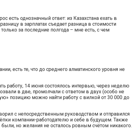
прос есть однозначный ответ: из Казахстана ехать в
 разницу в зарплатах съедает разница в стоимости
 только за последние полгода – мне есть, с чем
ии, есть те, что до среднего алматинского уровня не
кать работу, 14 июня состоялось интервью, через неделю
позвали в две, промолчали с ответом в двух (особо не
ю» позицию можно найти работу с вилкой от 30 000 до
оворил с непосредственным руководством и отправился
трёпки компании-работодателю и себе в будущем. Также
были, но желания не осталось ровным счётом никакого.