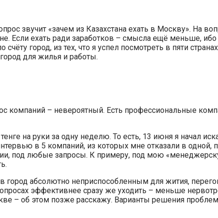
вопрос звучит «зачем из Казахстана ехать в Москву». На во
ане. Если ехать ради заработков – смысла ещё меньше, ибо
счёту город, из тех, что я успел посмотреть в пяти странах
 город для жилья и работы.
ос компаний – невероятный. Есть профессиональные компан
тенге на руки за одну неделю. То есть, 13 июня я начал ис
 интервью в 5 компаний, из которых мне отказали в одной, 
ии, под любые запросы. К примеру, под мою «менеджерску
ь.
ив город абсолютно неприспособленным для жития, перег
их вопросах эффективнее сразу же уходить – меньше нерво
ве – об этом позже расскажу. Варианты решения проблем 