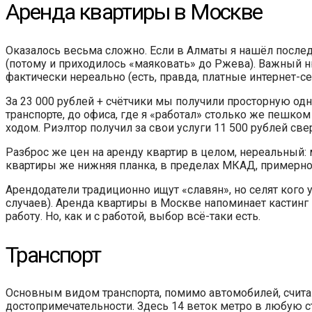
Аренда квартиры в Москве
Оказалось весьма сложно. Если в Алматы я нашёл после
(потому и приходилось «маяковать» до Ржева). Важный 
фактически нереально (есть, правда, платные интернет-се
За 23 000 рублей + счётчики мы получили просторную о
транспорте, до офиса, где я «работал» столько же пешк
ходом. Риэлтор получил за свои услуги 11 500 рублей све
Разброс же цен на аренду квартир в целом, нереальный: 
квартиры же нижняя планка, в пределах МКАД, примерно э
Арендодатели традиционно ищут «славян», но селят кого 
случаев). Аренда квартиры в Москве напоминает кастин
работу. Но, как и с работой, выбор всё-таки есть.
Транспорт
Основным видом транспорта, помимо автомобилей, считаю
достопримечательности. Здесь 14 веток метро в любую ст