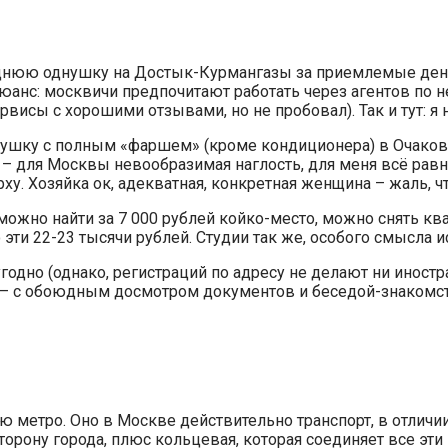
днюю однушку на Достык-Курмангазы за приемлемые деньги
нюанс: москвичи предпочитают работать через агентов по
рвисы с хорошими отзывами, но не пробовал). Так и тут: я 
днушку с полным «фаршем» (кроме кондиционера) в Очаков
ом – для Москвы невообразимая наглость, для меня всё ра
рху. Хозяйка ок, адекватная, конкретная женщина – жаль, ч
можно найти за 7 000 рублей койко-место, можно снять ква
ти 22-23 тысячи рублей. Студии так же, особого смысла и
угодно (однако, регистраций по адресу не делают ни инос
г – с обоюдным досмотром документов и беседой-знакомст
 метро. Оно в Москве действительно транспорт, в отличии
орону города, плюс кольцевая, которая соединяет все эти 