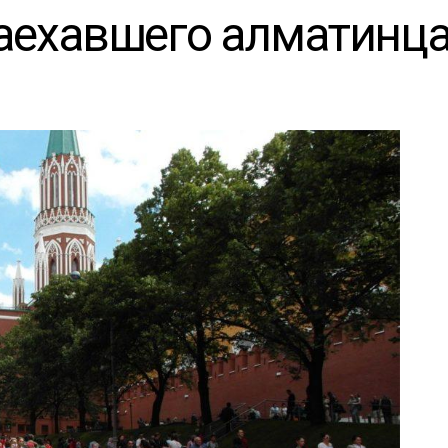
аехавшего алматинц