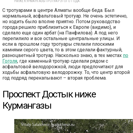
НИЖЕ КУРМАНГАЗЫ ТРОТУАР ЭТОГО ГОДА.
С тротуарами в центре Алматы вообще беда. Был
нормальный, асфальтовый тротуар. Не очень эстетично,
но ходить было вполне приятно. Потом руководство
города решило приблизиться к Европе (видимо), и
сделало еще один арбат (на Панфилова). А под него
перепилило и все остальные центральные улицы. И
если в прошлом году тротуары стелили плоскими
камнями серого цвета, то в этом сделали фактурный,
разноцветный тротуар. Насколько знаю, в тех местах
по
Гоголя
, где каменный тротуар сделали рядом с
асфальтовой велодорожкой, люди предпочитают для
ходьбы асфальтовую велодорожку. То, что центр второй
год подряд перекапывают – вторая проблема.
Проспект Достык ниже
Курмангазы