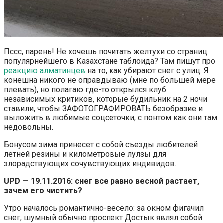
Пссс, парень! Не хочешь почитать желтухи со страниц
популярнейшего в Казахстане таблоида? Там пишут про
реакцию алматинцев
на то, как убирают снег с улиц. Я
конешна никого не оправдываю (мне по большей мере
плевать), но полагаю где-то открылся клуб
независимых критиков, которые будильник на 2 ночи
ставили, чтобы ЗАФОТОГРАФИРОВАТЬ безобразие и
выложить в любимые соцсеточки, с понтом как они там
недовольны.
Бонусом зима принесет с собой съезды любителей
летней резины и километровые лулзы для
злорадствующих
сочувствующих индивидов.
UPD — 19.11.2016: снег все равно весной растает,
зачем его чистить?
Утро началось романтично-весело: за окном фигачил
снег, шумный обычно проспект Достык являл собой