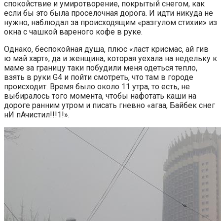
спокойствие и умиротворение, покрытый снегом, как
если бы это была проселочная дорога. И идти никуда не
нужно, наблюдал за происходящим «разгулом стихии» из
окна с чашкой вареного кофе в руке.
Однако, беспокойная душа, плюс «ласт крисмас, ай гив
ю май харт», да и женщина, которая уехала на недельку к
маме за границу таки побудили меня одеться тепло,
взять в руки G4 и пойти смотреть, что там в городе
происходит. Время было около 11 утра, то есть, не
выбиралось того момента, чтобы нафотать каши на
дороге ранним утром и писать гневно «агаа, Байбек снег
нИ пАчистил!!!1!».