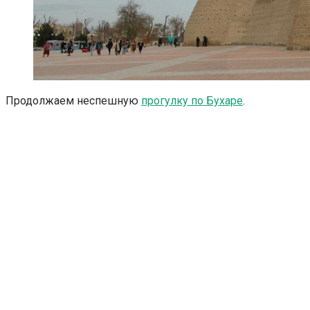
Продолжаем неспешную
прогулку по Бухаре
.