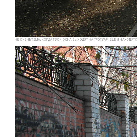
НЕ ОЧЕНЬ ТЕМА, КОГДА ТВОИ ОКНА ВЫХОДЯТ НА ТРОТУАР. ЕЩЁ И НАХОДЯТ