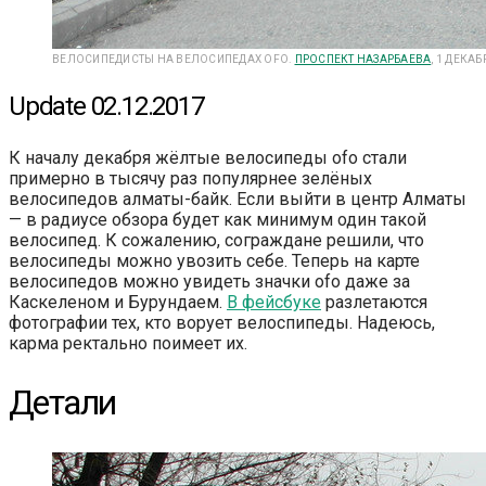
ВЕЛОСИПЕДИСТЫ НА ВЕЛОСИПЕДАХ OFO.
ПРОСПЕКТ НАЗАРБАЕВА
, 1 ДЕКАБ
Update 02.12.2017
К началу декабря жёлтые велосипеды ofo стали
примерно в тысячу раз популярнее зелёных
велосипедов алматы-байк. Если выйти в центр Алматы
— в радиусе обзора будет как минимум один такой
велосипед. К сожалению, сограждане решили, что
велосипеды можно увозить себе. Теперь на карте
велосипедов можно увидеть значки ofo даже за
Каскеленом и Бурундаем.
В фейсбуке
разлетаются
фотографии тех, кто ворует велоспипеды. Надеюсь,
карма ректально поимеет их.
Детали