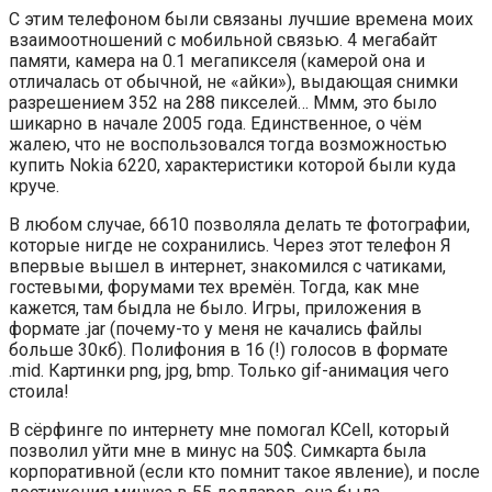
С этим телефоном были связаны лучшие времена моих
взаимоотношений с мобильной связью. 4 мегабайт
памяти, камера на 0.1 мегапикселя (камерой она и
отличалась от обычной, не «айки»), выдающая снимки
разрешением 352 на 288 пикселей… Ммм, это было
шикарно в начале 2005 года. Единственное, о чём
жалею, что не воспользовался тогда возможностью
купить Nokia 6220, характеристики которой были куда
круче.
В любом случае, 6610 позволяла делать те фотографии,
которые нигде не сохранились. Через этот телефон Я
впервые вышел в интернет, знакомился с чатиками,
гостевыми, форумами тех времён. Тогда, как мне
кажется, там быдла не было. Игры, приложения в
формате .jar (почему-то у меня не качались файлы
больше 30кб). Полифония в 16 (!) голосов в формате
.mid. Картинки png, jpg, bmp. Только gif-анимация чего
стоила!
В сёрфинге по интернету мне помогал KCell, который
позволил уйти мне в минус на 50$. Симкарта была
корпоративной (если кто помнит такое явление), и после