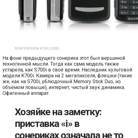
SONY ERICSSON K750I (2005)
На фоне предыдущего сонерика этот был вершиной
техногенной мысли. Тогда как сама модель также
устарела, как S700i в своё время. Наследник культовой
модели K700i. Камера на 2 мегапикселя, флешки (такие
же, как на S700i, ублюдочный Memory Stick Duo, но
объёмом повыше), интернет, чистый звук динамика.
Офигенный аппарат.
Хозяйке на заметку:
приставка «i» в
сонериках означала не то