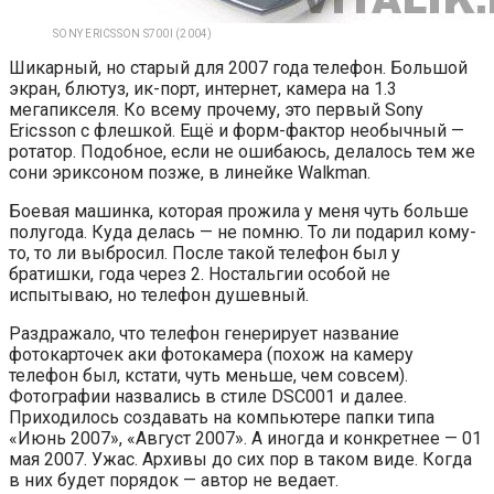
SONY ERICSSON S700I (2004)
Шикарный, но старый для 2007 года телефон. Большой
экран, блютуз, ик-порт, интернет, камера на 1.3
мегапикселя. Ко всему прочему, это первый Sony
Ericsson с флешкой. Ещё и форм-фактор необычный —
ротатор. Подобное, если не ошибаюсь, делалось тем же
сони эриксоном позже, в линейке Walkman.
Боевая машинка, которая прожила у меня чуть больше
полугода. Куда делась — не помню. То ли подарил кому-
то, то ли выбросил. После такой телефон был у
братишки, года через 2. Ностальгии особой не
испытываю, но телефон душевный.
Раздражало, что телефон генерирует название
фотокарточек аки фотокамера (похож на камеру
телефон был, кстати, чуть меньше, чем совсем).
Фотографии назвались в стиле DSC001 и далее.
Приходилось создавать на компьютере папки типа
«Июнь 2007», «Август 2007». А иногда и конкретнее — 01
мая 2007. Ужас. Архивы до сих пор в таком виде. Когда
в них будет порядок — автор не ведает.