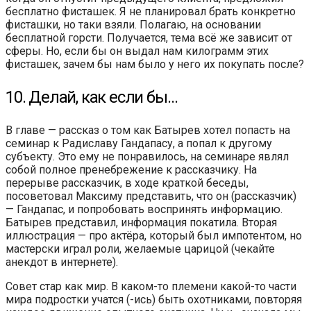
бесплатно фисташек. Я не планировал брать конкретно
фисташки, но таки взяли. Полагаю, на основании
бесплатной горсти. Получается, тема всё же зависит от
сферы. Но, если бы он выдал нам килограмм этих
фисташек, зачем бы нам было у него их покупать после?
10. Делай, как если бы…
В главе — рассказ о том как Батырев хотел попасть на
семинар к Радиславу Гандапасу, а попал к другому
субъекту. Это ему не понравилось, на семинаре являл
собой полное пренебрежение к рассказчику. На
перерыве рассказчик, в ходе краткой беседы,
посоветовал Максиму представить, что он (рассказчик)
— Гандапас, и попробовать воспринять информацию.
Батырев представил, информация покатила. Вторая
иллюстрация — про актёра, который был импотентом, но
мастерски играл роли, желаемые царицой (чекайте
анекдот в интернете).
Совет стар как мир. В каком-то племени какой-то части
мира подростки учатся (-ись) быть охотниками, повторяя