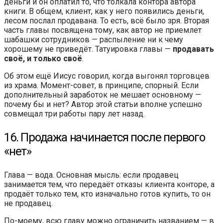
деньги и он оплатил то, что толкала контора автора
книги. В общем, клиент, как у него появились деньги,
лесом послал продавана. То есть, всё было зря. Вторая
часть главы посвящена тому, как автор не приемлет
шабашки сотрудников — распыление ни к чему
хорошему не приведёт. Татуировка главы —
продавать
своё, и только своё
.
Об этом ещё Иисус говорил, когда выгонял торговцев
из храма. Момент-совет, в принципе, спорный. Если
дополнительный заработок не мешает основному —
почему бы и нет? Автор этой статьи вполне успешно
совмещал три работы пару лет назад.
16. Продажа начинается после первого
«нет»
Глава — вода. Основная мысль: если продавец
занимается тем, что передаёт отказы клиента конторе, а
продаёт только тем, кто изначально готов купить, то он
не продавец.
По-моему, всю главу можно ограничить названием — в