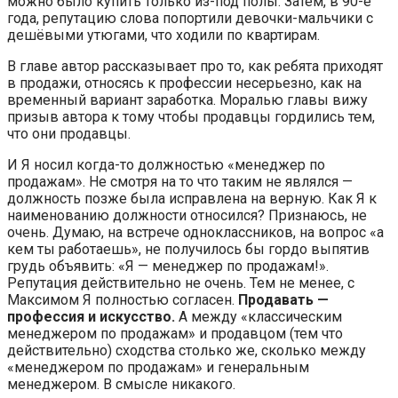
можно было купить только из-под полы. Затем, в 90-е
года, репутацию слова попортили девочки-мальчики с
дешёвыми утюгами, что ходили по квартирам.
В главе автор рассказывает про то, как ребята приходят
в продажи, относясь к профессии несерьезно, как на
временный вариант заработка. Моралью главы вижу
призыв автора к тому чтобы продавцы гордились тем,
что они продавцы.
И Я носил когда-то должностью «менеджер по
продажам». Не смотря на то что таким не являлся —
должность позже была исправлена на верную. Как Я к
наименованию должности относился? Признаюсь, не
очень. Думаю, на встрече одноклассников, на вопрос «а
кем ты работаешь», не получилось бы гордо выпятив
грудь объявить: «Я — менеджер по продажам!».
Репутация действительно не очень. Тем не менее, с
Максимом Я полностью согласен.
Продавать —
профессия и искусство.
А между «классическим
менеджером по продажам» и продавцом (тем что
действительно) сходства столько же, сколько между
«менеджером по продажам» и генеральным
менеджером. В смысле никакого.