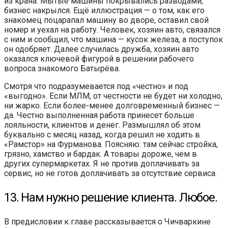
из крана. Мытые машины покрывались разводами,
бизнес накрылся. Ещё иллюстрация — о том, как его
знакомец поцарапал машину во дворе, оставил свой
номер и уехал на работу. Человек, хозяин авто, связался
с ним и сообщил, что машина — кусок железа, а поступок
он одобряет. Далее случилась дружба, хозяин авто
оказался ключевой фигурой в решении рабочего
вопроса знакомого Батырёва.
Смотря что подразумевается под «честно» и под
«выгодно». Если МЛМ, от честности не будет ни холодно,
ни жарко. Если более-менее долговременный бизнес —
да. Честно выполненная работа принесет больше
лояльности, клиентов и денег. Размышлял об этом
буквально с месяц назад, когда решил не ходить в
«Рамстор» на Фурманова. Поясняю: там сейчас стройка,
грязно, хамство и бардак. А товары дороже, чем в
других супермаркетах. Я не против доплачивать за
сервис, но не готов доплачивать за отсутствие сервиса.
13. Нам нужно решение клиента. Любое.
В предисловии к главе рассказывается о Чичваркине