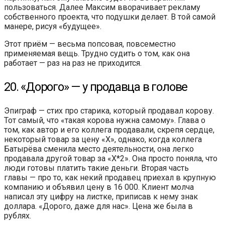
пользоваться. Далее Максим вворачивает рекламу
собственного проекта, что подушки делает. В той самой
манере, рисуя «будущее».
Этот приём — весьма попсовая, повсеместно
применяемая вещь. Трудно судить о том, как она
работает — раз на раз не приходится.
20. «Дорого» — у продавца в голове
Эпиграф — стих про старика, который продавал корову.
Тот самый, что «такая корова нужна самому». Глава о
том, как автор и его коллега продавали, скрепя сердце,
некоторый товар за цену «Х», однако, когда коллега
Батырёва сменила место деятельности, она легко
продавала другой товар за «Х*2». Она просто поняла, что
люди готовы платить такие деньги. Вторая часть
главы — про то, как некий продавец приехал в крупную
компанию и объявил цену в 16 000. Клиент молча
написал эту цифру на листке, приписав к нему знак
доллара. «Дорого, даже для нас». Цена же была в
рублях.