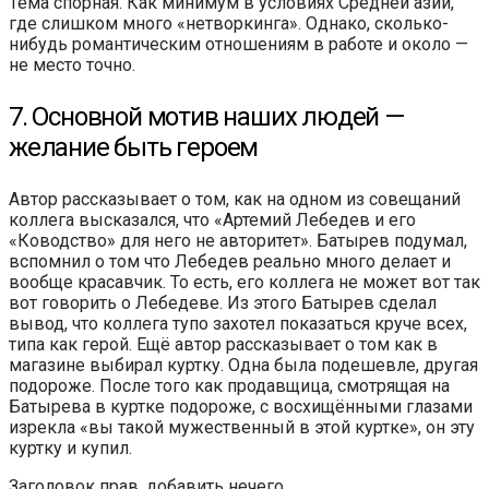
Тема спорная. Как минимум в условиях Средней азии,
где слишком много «нетворкинга». Однако, сколько-
нибудь романтическим отношениям в работе и около —
не место точно.
7. Основной мотив наших людей —
желание быть героем
Автор рассказывает о том, как на одном из совещаний
коллега высказался, что «Артемий Лебедев и его
«Ководство» для него не авторитет». Батырев подумал,
вспомнил о том что Лебедев реально много делает и
вообще красавчик. То есть, его коллега не может вот так
вот говорить о Лебедеве. Из этого Батырев сделал
вывод, что коллега тупо захотел показаться круче всех,
типа как герой. Ещё автор рассказывает о том как в
магазине выбирал куртку. Одна была подешевле, другая
подороже. После того как продавщица, смотрящая на
Батырева в куртке подороже, с восхищёнными глазами
изрекла «вы такой мужественный в этой куртке», он эту
куртку и купил.
Заголовок прав, добавить нечего.