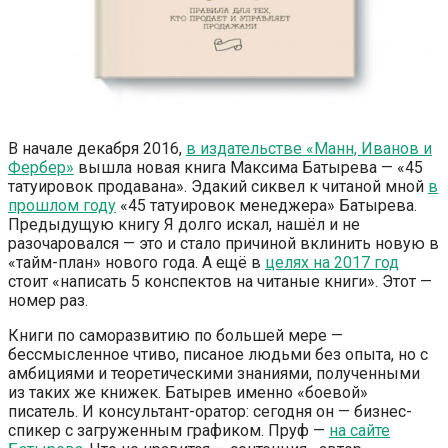
В начале декабря 2016,
в издательстве «Манн, Иванов и
Фербер»
вышла новая книга Максима Батырева — «45
татуировок продавана». Эдакий сиквел к читаной мной
в
прошлом году
«45 татуировок менеджера» Батырева.
Предыдущую книгу Я долго искал, нашёл и не
разочаровался — это и стало причиной вклинить новую в
«тайм-план» нового года. А ещё в
целях на 2017 год
стоит «написать 5 конспектов на читаные книги». Этот —
номер раз.
Книги по саморазвитию по большей мере —
бессмысленное чтиво, писаное людьми без опыта, но с
амбициями и теоретическими знаниями, полученными
из таких же книжек. Батырев именно «боевой»
писатель. И консультант-оратор: сегодня он — бизнес-
спикер с загруженным графиком. Пруф —
на сайте