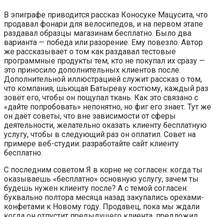
В эпиграфе приводится рассказ Коносуке Мацусита, что
продавал фонари для велосипедов, и на первом этапе
раздавал образцы магазинам бесплатно. Было два
варианта — победа или разорение. Ему повезло. Автор
же рассказывает о том как раздавал тестовые
программные продукты тем, кто не покупал их сразу —
это приносило дополнительных клиентов после.
Дополнительной иллюстрацией служит рассказ о том,
что компания, шьющая Батыреву костюму, каждый раз
зовёт его, чтобы он пощупал ткань. Как это связано с
«дайте попробовать» непонятно, но фиг его знает. Тут же
он даёт советы, что вне зависимости от сферы
деятельности, желательно оказать клиенту бесплатную
услугу, чтобы в следующий раз он оплатил. Совет на
примере веб-студии: разработайте сайт клиенту
бесплатно.
С последним советом Я в корне не согласен: когда ты
оказываешь «бесплатно» основную услугу, зачем ты
будешь нужен клиенту после? А с темой согласен:
буквально полтора месяца назад закупались орехами-
конфетами к Новому году. Продавец, пока мы ждали
когда он отпустит предыдущего клиента, предложил