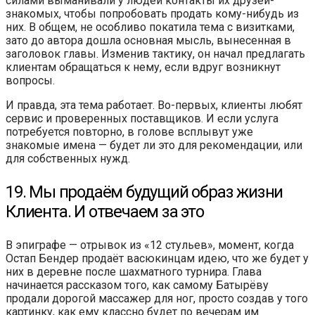
силами выманивали у людей контакты их друзей-
знакомых, чтобы попробовать продать кому-нибудь из
них. В общем, не особливо покатила тема с визитками,
зато до автора дошла основная мысль, вынесенная в
заголовок главы. Изменив тактику, он начал предлагать
клиентам обращаться к нему, если вдруг возникнут
вопросы.
И правда, эта тема работает. Во-первых, клиенты любят
сервис и проверенных поставщиков. И если услуга
потребуется повторно, в голове всплывут уже
знакомые имена — будет ли это для рекомендации, или
для собственных нужд.
19. Мы продаём будущий образ жизни
Клиента. И отвечаем за это
В эпиграфе — отрывок из «12 стульев», момент, когда
Остап Бендер продаёт васюкинцам идею, что же будет у
них в деревне после шахматного турнира. Глава
начинается рассказом того, как самому Батырёву
продали дорогой массажер для ног, просто создав у того
картинку, как ему классно будет по вечерам им