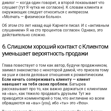
диалог — когда один говорит, а второй показывает что
слушает (тут Я чутка не согласен). К словам клиента и
окружающих следует относиться с интересом.
«Молчать — физически больно».
Об этом сто лет назад ещё Карнеги писал. И с «активным
слушанием» Я на сто процентов согласен. Однако, это
действительно сложно.
6. Слишком хороший контакт с Клиентом
уменьшает вероятность продажи
Глава повествует о том как автор, будучи продажником,
заимел знакомство с некоторой дамой, что присела тому
на уши и свела деловые отношения к романтическим.
Если начать сопереживать клиенту — клиент
навешает на тебя своих проблем.
Батырев
рассказывает про то, как важно держаться с клиентами
на «вы», как тяжело продавать друзьям. Тут же
приводится комментарий о том, что англичане ко всем
обращаются на «вы» (you), ибо «ты» это «thou».