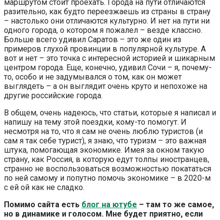
маршрутом стоит проехать. Города на пути отличаются
разительно, как будто переезжаешь из страны в страну
– настолько они отличаются культурно. И нет на пути ни
одного города, о котором я пожалел – везде классно.
Больше всего удивил Саратов – это же один из
примеров глухой провинции в популярной культуре. А
вот и нет – это точка с интересной историей и шикарным
центром города. Еще, конечно, удивил Сочи – я, почему-
то, особо и не задумывался о том, как он может
выглядеть – а он выглядит очень круто и непохоже на
другие российские города.
В общем, очень надеюсь, что статьи, которые я написал и
напишу на тему этой поездки, кому-то помогут. И
несмотря на то, что я сам не очень люблю туристов (и
сам я так себе турист), я знаю, что туризм – это важная
штука, помогающая экономике. Имея за окном такую
страну, как Россия, в которую едут толпы иностранцев,
странно не воспользоваться возможностью покататься
по ней самому и попутно помочь экономике – в 2020-м
с ей ой как не сладко.
Помимо сайта есть
блог на ютубе
– там то же самое,
но в динамике и голосом. Мне будет приятно, если