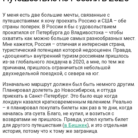
У меня есть две большие мечты, связанные с
путешествиями: я хочу проехать Россию и США – обе
страны поперек. В России я бы с удовольствием
прокатился от Петербурга до Владивостока – чтобы
охватить как можно больше самых разнообразных мест.
Мне кажется, Россия – отличная и интересная страна,
туристический потенциал которой недооценен. Правда,
«дооценить» внутренний туризм россиянам пришлось
из-за глобального локдауна в 2020, а мне, по тем же
причинам, пришлось ограничиться небольшой
двухнедельной поездкой, с севера на юг.
Изначально маршрут должен был быть немного другим.
Планировал долететь до Новосибирска, и оттуда
приехать в Санкт-Петербург. Это было еще когда
локдаун казался кратковременным явлением. Реально
– я планировал покупать билеты как раз в те дни, когда
началась эта суета. Благо, не купил, и возиться с
возвратами не пришлось. Правда, успел купить билет
для другого путешествия (
в Бишкек
), и это отдельная
история, потому что к тому же заграница.