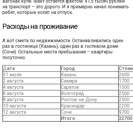
вагонах купе. Факт остается фактом: 41.5 тысяч рублей
на транспорт – это дорого. И я примерно начал понимать
ребят, которые копят на отпуск.
Расходы на проживание
А вот смета по недвижимости. Останавливались один
раз в гостинице (Казань), один раз в гостевом доме
(Сочи). Остальные места пребывания – квартиры
посуточно.
Д
ата
Город
Стои
31 июля
Казань
2600
2 августа
Самара
1700
4 августа
Саратов
1500
6 августа
Волгоград
2500
8 августа
Ростов-на-Дону
2500
10 августа
Краснодар
2200
12 августа
Сочи
9700
Итого
22700