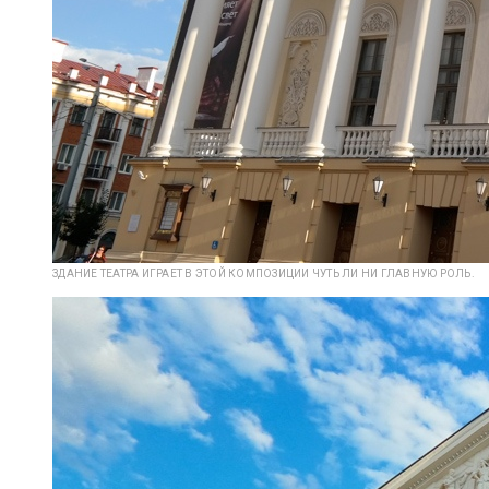
ЗДАНИЕ ТЕАТРА ИГРАЕТ В ЭТОЙ КОМПОЗИЦИИ ЧУТЬ ЛИ НИ ГЛАВНУЮ РОЛЬ.