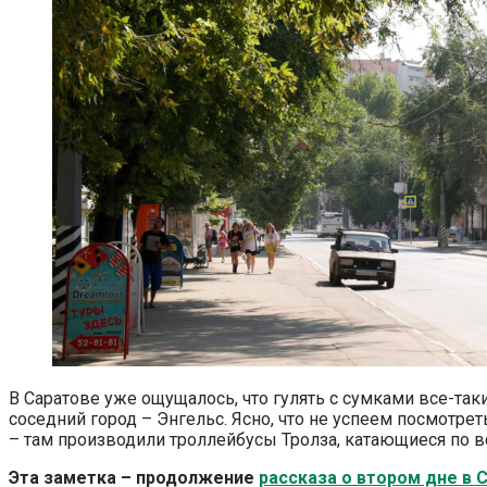
В Саратове уже ощущалось, что гулять с сумками все-так
соседний город – Энгельс. Ясно, что не успеем посмотрет
– там производили троллейбусы Тролза, катающиеся по в
Эта заметка – продолжение
рассказа о втором дне в С