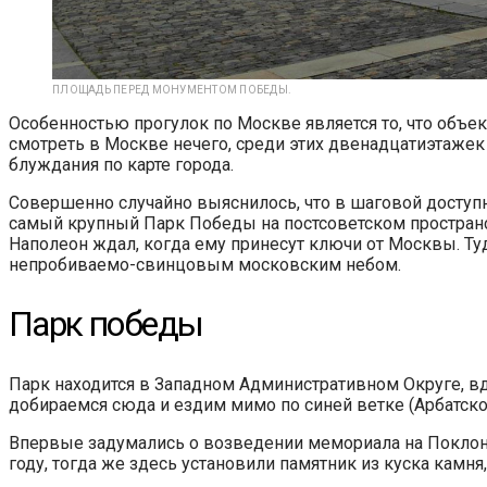
ПЛОЩАДЬ ПЕРЕД МОНУМЕНТОМ ПОБЕДЫ.
Особенностью прогулок по Москве является то, что объек
смотреть в Москве нечего, среди этих двенадцатиэтажек 
блуждания по карте города.
Совершенно случайно выяснилось, что в шаговой доступн
самый крупный Парк Победы на постсоветском пространст
Наполеон ждал, когда ему принесут ключи от Москвы. Туд
непробиваемо-свинцовым московским небом.
Парк победы
Парк находится в Западном Административном Округе, вд
добираемся сюда и ездим мимо по синей ветке (Арбатско-
Впервые задумались о возведении мемориала на Поклонно
году, тогда же здесь установили памятник из куска камн