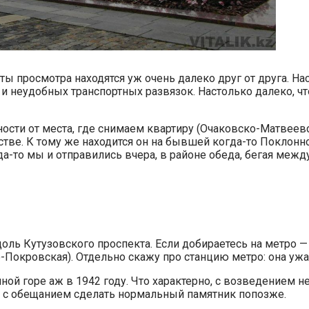
ты просмотра находятся уж очень далеко друг от друга. На
и неудобных транспортных развязок. Настолько далеко, чт
ости от места, где снимаем квартиру (Очаковско-Матвеевс
ве. К тому же находится он на бывшей когда-то Поклонной
а-то мы и отправились вчера, в районе обеда, бегая межд
оль Кутузовского проспекта. Если добираетесь на метро —
Покровская). Отдельно скажу про станцию метро: она ужас
й горе аж в 1942 году. Что характерно, с возведением не
я, с обещанием сделать нормальный памятник попозже.