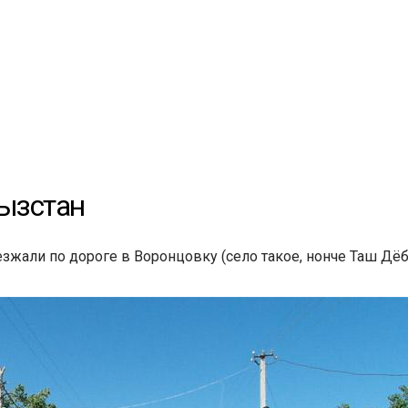
гызстан
езжали по дороге в Воронцовку (село такое, нонче Таш Дё