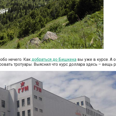
обо нечего. Как
добраться до Бишкека
вы уже в курсе. А 
ровать тротуары. Выяснил что курс доллара здесь – вещь 