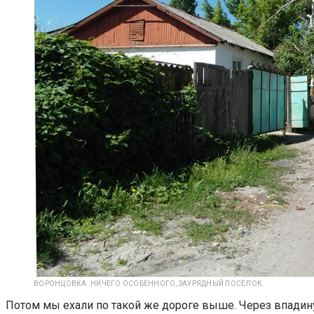
ВОРОНЦОВКА. НИЧЕГО ОСОБЕННОГО, ЗАУРЯДНЫЙ ПОСЁЛОК.
Потом мы ехали по такой же дороге выше. Через впадин