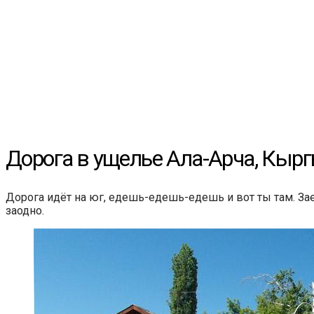
Дорога в ущелье Ала-Арча, Кыр
Дорога идёт на юг, едешь-едешь-едешь и вот ты там. За
заодно.