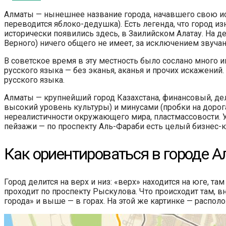
Алматы — нынешнее название города, начавшего свою и
переводится яблоко-дедушка). Есть легенда, что город 
исторически появились здесь, в Заилийском Алатау. На д
Верного) ничего общего не имеет, за исключением звучан
В советское время в эту местность было сослано много ин
русского языка — без эканья, аканья и прочих искажений
русского языка.
Алматы — крупнейший город Казахстана, финансовый, дел
высокий уровень культуры) и минусами (пробки на дорогах
нереалистичности окружающего мира, пластмассовости. 
пейзажи — по проспекту Аль-Фараби есть целый бизнес-
Как ориентироваться в городе 
Город делится на верх и низ: «верх» находится на юге, та
проходит по проспекту Рыскулова. Что происходит там, вн
города» и выше — в горах. На этой же картинке — располо