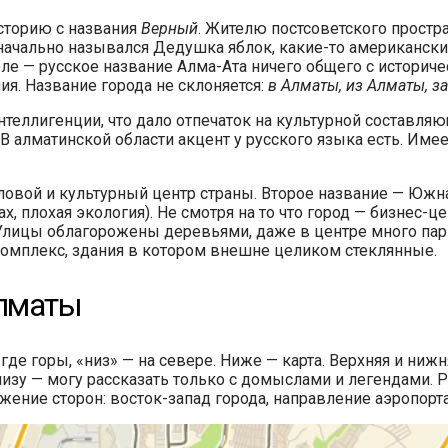
сторию с названия
Верный
. Жителю постсоветского простр
изначально назывался Дедушка яблок, какие-то американск
еле — русское название Алма-Ата ничего общего с историч
ия. Название города не склоняется:
в Алматы, из Алматы, з
теллигенции, что дало отпечаток на культурной составляющ
. В алматинской области акцент у русского языка есть. Им
овой и культурный центр страны. Второе название — Южна
, плохая экология). Не смотря на то что город — бизнес-ц
Улицы облагорожены деревьями, даже в центре много парк
комплекс, здания в котором внешне целиком стеклянные.
Алматы
м где горы, «низ» — на севере. Ниже — карта. Верхняя и ни
изу — могу рассказать только с домыслами и легендами. Ре
жение сторон: восток-запад города, направление аэропорта