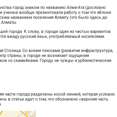
анства город знаком по названию
Алма-Ата
(дословно
ие ученые вообще презентовали работу о том что яблоки
еским названием поселения Алмату (что было здесь до
а Алматы
.
ей города. К слову, в городе один из чистых вариантов
еется ввиду русский язык, употребляемый носителями
я Столица. Со всеми плюсами (развитая инфраструктура,
ентр страны, в городе не возникает ощущения
ов со скамейками. Городу не чужды и урбанистические
жняя части города разделены косой линией, которая условно
чь в статье идет о том, что обозначено «верхняя часть
.