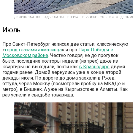
ДВОРЦОВАЯ ПЛОЩАДЬ В САНКТ-ПЕТЕРБУРГЕ. 29 ИЮНЯ 2019. В ЭТОТ ДЕНЬ 
Июль
Про Санкт-Петербург написал две статьи: классическую
«
город глазами алматинца
» и про
Парк Победы в
Московском районе
. Честно говоря, не до прогулок
было, последние полторы недели (из трех) даже из
квартиры не выходили, почти как
в Краснодаре
двумя
годами ранее. Домой вернулись уже в конце второй
декады июля. По дороге до дома заехали в Ржев,
оттуда, через Москву (посмотрели пробку на МКАДе и
метро), в Бишкек. А уже из Кыргызстана в Алматы. Как
раз успели к свадьбе товарища.