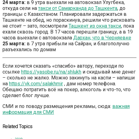
24 марта:
в 9 утра выехали на автовокзал Улугбека,
откуда сели на
такси от Самарканда до Ташкента
, до
границы с Казахстаном. Планировали задержаться в
Ташкенте на обед, но пораскинув, решили что рисковать
не стоит – зато, посмотрели
Ташкент из окна такси
, пока
ехали сквозь город. В 17 часов перешли границу, а в 19
часов выехали с автовокзала
Дархан, что в Черняевке
25 марта:
в 7 утра прибыли на Сайран, и благополучно
разъехались по домам
Если хочется сказать «спасибо» автору, переходи по
ссылке
https://yasobe.ru/na/shlukh
и скидывай мне денег
– сколько не жалко. Можно закинуть на каспи – напиши
на
https://vk.com/salakhmir
, дам номер телефона.
Обещаю потратить всё на покер, алкоголь и что-то, что
сделает блог лучше.
СМИ и по поводу размещения рекламы, сюда:
важная
информация для СМИ
Related Topics