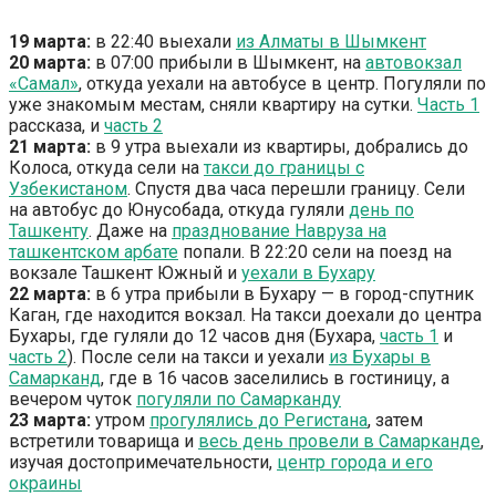
19 марта:
в 22:40 выехали
из Алматы в Шымкент
20 марта:
в 07:00 прибыли в Шымкент, на
автовокзал
«Самал»
, откуда уехали на автобусе в центр. Погуляли по
уже знакомым местам, сняли квартиру на сутки.
Часть 1
рассказа, и
часть 2
21 марта:
в 9 утра выехали из квартиры, добрались до
Колоса, откуда сели на
такси до границы с
Узбекистаном
. Спустя два часа перешли границу. Сели
на автобус до Юнусобада, откуда гуляли
день по
Ташкенту
. Даже на
празднование Навруза на
ташкентском арбате
попали. В 22:20 сели на поезд на
вокзале Ташкент Южный и
уехали в Бухару
22 марта:
в 6 утра прибыли в Бухару — в город-спутник
Каган, где находится вокзал. На такси доехали до центра
Бухары, где гуляли до 12 часов дня (Бухара,
часть 1
и
часть 2
). После сели на такси и уехали
из Бухары в
Самарканд
, где в 16 часов заселились в гостиницу, а
вечером чуток
погуляли по Самарканду
23 марта:
утром
прогулялись до Регистана
, затем
встретили товарища и
весь день провели в Самарканде
,
изучая достопримечательности,
центр города и его
окраины