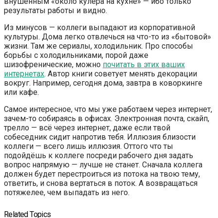
внушённым «около кулера на кухне» — ибо только
результаты работы и видно.
Из минусов — коллеги выпадают из корпоративной
культуры. Дома легко отвлечься на что-то из «бытовой»
жизни. Там же сериалы, холодильник. Про способы
борьбы с холодильниками, порой даже
шизофренические, можно
почитать в этих ваших
интернетах
. Автор книги советует менять декорации
вокруг. Например, сегодня дома, завтра в коворкинге
или кафе.
Самое интересное, что мы уже работаем через интернет,
зачем-то собираясь в офисах. Электронная почта, скайп,
трелло — всё через интернет, даже если твой
собеседник сидит напротив тебя. Иллюзия близости
коллеги — всего лишь иллюзия. Оттого что ты
подойдёшь к коллеге посреди рабочего дня задать
вопрос напрямую — лучше не станет. Сначала коллега
должен будет перестроиться из потока на твою тему,
ответить, и снова вертаться в поток. А возвращаться
потяжелее, чем выпадать из него.
Related Topics