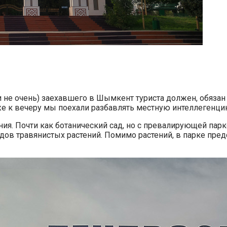
и не очень) заехавшего в Шымкент туриста должен, обязан
иже к вечеру мы поехали разбавлять местную интеллеген
ения. Почти как ботанический сад, но с превалирующей п
идов травянистых растений. Помимо растений, в парке предс