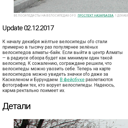
ВЕЛОСИПЕДИСТЫ НА ВЕЛОСИПЕДАХ OFO.
ПРОСПЕКТ НАЗАРБАЕВА
, 1 ДЕКАБ
Update 02.12.2017
К началу декабря жёлтые велосипеды ofo стали
примерно в тысячу раз популярнее зелёных
велосипедов алматы-байк. Если выйти в центр Алматы
— в радиусе обзора будет как минимум один такой
велосипед. К сожалению, сограждане решили, что
велосипеды можно увозить себе. Теперь на карте
велосипедов можно увидеть значки ofo даже за
Каскеленом и Бурундаем.
В фейсбуке
разлетаются
фотографии тех, кто ворует велоспипеды. Надеюсь,
карма ректально поимеет их.
Детали