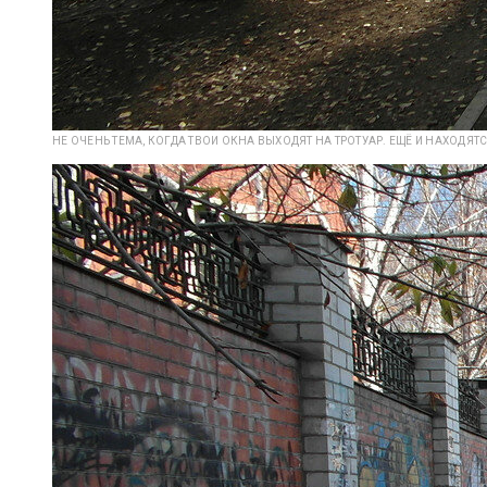
НЕ ОЧЕНЬ ТЕМА, КОГДА ТВОИ ОКНА ВЫХОДЯТ НА ТРОТУАР. ЕЩЁ И НАХОДЯТ