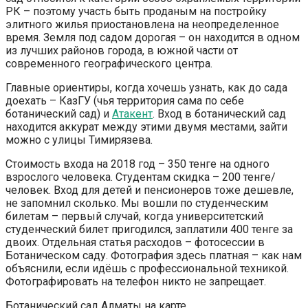
РК – поэтому участь быть проданым на постройку
элитного жилья приостановлена на неопределенное
время. Земля под садом дорогая – он находится в одном
из лучших районов города, в южной части от
современного географического центра.
Главные ориентиры, когда хочешь узнать, как до сада
доехать – КазГУ (чья территория сама по себе
ботанический сад) и
Атакент
. Вход в ботанический сад
находится аккурат между этими двумя местами, зайти
можно с улицы Тимирязева.
Стоимость входа на 2018 год – 350 тенге на одного
взрослого человека. Студентам скидка – 200 тенге/
человек. Вход для детей и пенсионеров тоже дешевле,
не запомнил сколько. Мы вошли по студенческим
билетам – первый случай, когда университетский
студенческий билет пригодился, заплатили 400 тенге за
двоих. Отдельная статья расходов – фотосессии в
Ботаническом саду. Фотография здесь платная – как нам
объяснили, если идёшь с профессиональной техникой.
Фотографировать на телефон никто не запрещает.
Ботанический сад Алматы на карте.