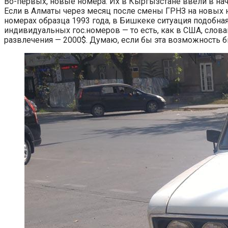
Во-первых, новые номера. Их в Кыргызстане ввели в н
Если в Алматы через месяц после смены ГРНЗ на новых но
номерах образца 1993 года, в Бишкеке ситуация подобна
индивидуальных гос.номеров — то есть, как в США, слова
развлечения — 2000$. Думаю, если бы эта возможность б