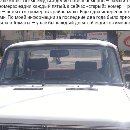
ачале июня. По-моему, введение новых номеров — самый 
мерах ездил каждый пятый, а сейчас «старый» номер — ре
я — новых гос.номеров крайне мало. Еще одна интереснос
ми. По моей информации за последние два года было приоб
ыла в Алматы — у нас бы каждый десятый ездил с «именны