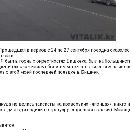
 Прошедшая в период с 24 по 27 сентября поездка оказалась
 сойти.
— Я был в горных окрестностях Бишкека, был на большинст
ка, и так сложились обстоятельства, что оказалось нескол
каз о этой моей последней поездке в Бишкек.
никуда не делись таксисты на праворуких «японцах», никто
 когда люди ездили по тротуару встречной полосы). Мили
ментов: