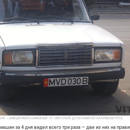
РК — САМЫЙ РАЗНООБРАЗНЫЙ. ОТ «ЖИГУЛЕЙ» ДО ИНОМАРОК НА ПРАВОМ РУЛЕ.
машин за 4 дня видел всего три раза — две из них на прав